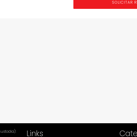
SOLICITAR 
Links
Cate
ustodia):