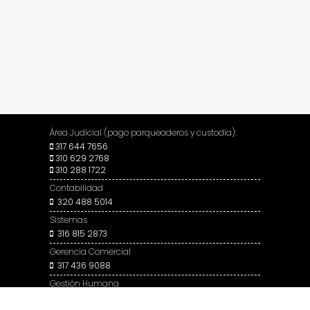
Área Judicial (pago parqueaderos y custodia):
317 644 7656
310 629 2768
310 288 1722
Contabilidad
320 488 5014
Sistemas
316 815 2873
Gerencia Comercial
317 436 9088
Gestión Humana
316 333 5450