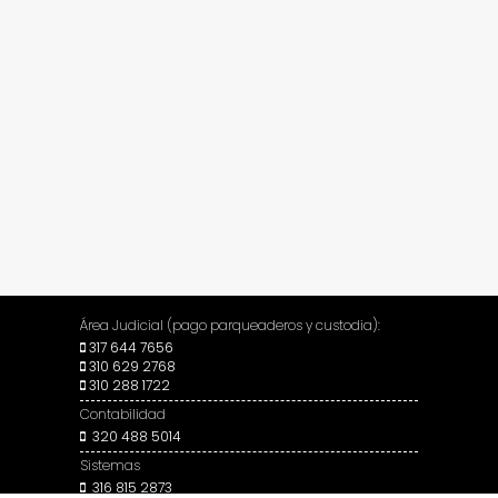
Área Judicial (pago parqueaderos y custodia):
317 644 7656
310 629 2768
310 288 1722
Contabilidad
320 488 5014
Sistemas
316 815 2873