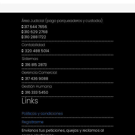
embedding maps
Área Judicial (pago parqueaderos y custodia):
317 644 7656
310 629 2768
310 288 1722
Contabilidad
320 488 5014
Sistemas
316 815 2873
Gerencia Comercial
317 436 9088
Gestión Humana
316 333 5450
Links
Politicas y condiciones
Registrarme
Envíanos tus peticiones, quejas y reclamos al